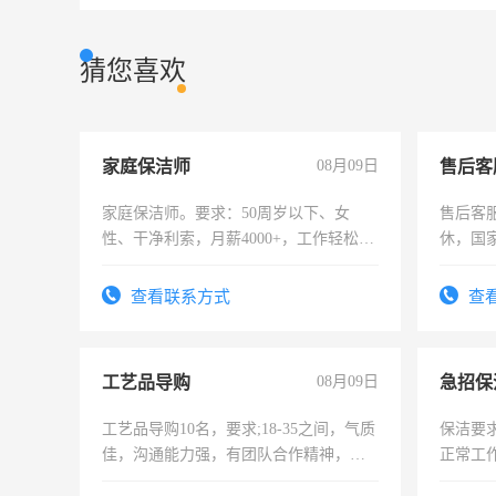
猜您喜欢
家庭保洁师
08月09日
售后客
家庭保洁师。要求：50周岁以下、女
售后客服
性、干净利索，月薪4000+，工作轻松，
休，国
时间灵活，不需坐班，适合宝妈、全职
太太等。
查看联系方式
查
工艺品导购
08月09日
工艺品导购10名，要求;18-35之间，气质
保洁要
佳，沟通能力强，有团队合作精神，有
正常工
上进心，有工作经验者优先！
责任心