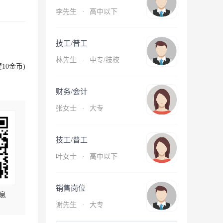
李先生
·
高中以下
技工/普工
林先生
·
中专/技校
10金币)
财务/会计
张女士
·
大专
技工/普工
叶女士
·
高中以下
销售岗位
息
谢先生
·
大专