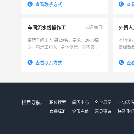
录，客
查看联系方式
查
懂电脑
能力，
车间流水线操作工
08月08日
外贸人
招聘车间工人(男)20名，要求：20-40周
本地企
岁，电焊工10人，身体健康，无不良嗜
售经验
好。薪资：4500-7000元，标准八人间住
宿，免费发放劳保用品，两班倒，每月
查看联系方式
查
25号准时发放工资，工作时间10小时
栏目导航:
职位搜索
简历中心
名企展示
一句话
套餐标准
金币充值
意见建议
联系我