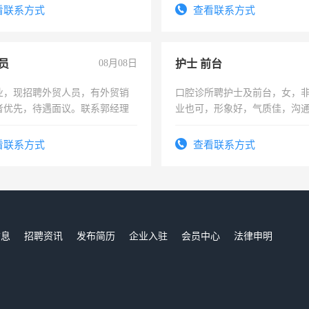
服要求45岁以下高中以上文化，
表或者有医学资质的优先，底薪
看联系方式
查看联系方式
工作认真，性格开朗有良好沟通
交五险。
工程，懂水电维修。
员
08月08日
护士 前台
业，现招聘外贸人员，有外贸销
口腔诊所聘护士及前台，女，
者优先，待遇面议。联系郭经理
业也可，形象好，气质佳，沟
强。面试，周日休息。
看联系方式
查看联系方式
信息
招聘资讯
发布简历
企业入驻
会员中心
法律申明
们