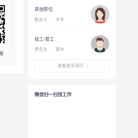
其他职位
欧女士
·
大专
技工/普工
罗先生
·
高中
息
查看更多简历
微信扫一扫找工作